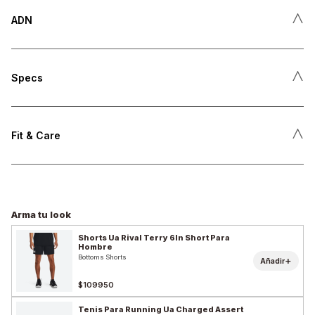
˄
ADN
˄
Specs
˄
Fit & Care
Arma tu look
Shorts Ua Rival Terry 6In Short Para
Hombre
Bottoms Shorts
+
Añadir
$109950
Tenis Para Running Ua Charged Assert