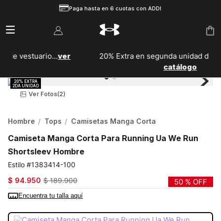
Paga hasta en 6 cuotas con ADDI
r
20% Extra en segunda unidad de calzado...
Ver
catálogo
Ver Fotos
(2)
Hombre
Tops
Camisetas Manga Corta
Camiseta Manga Corta Para Running Ua We Run
Shortsleev Hombre
1383414-100
$
94
.
950
$
189
.
900
50 %
OFF
Encuentra tu talla aquí
COLOR:
BLANCO