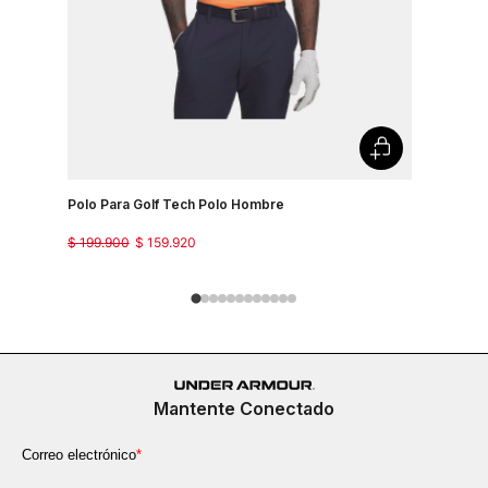
Polo Para Golf Tech Polo Hombre
Camiseta 
Country J
$
199
.
900
$
159
.
920
$
149
.
900
Mantente Conectado