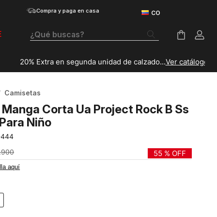
Compra y paga en casa
¿Qué buscas?
E
Términos Más Buscados
Botas
Camisetas
Tenis Mujer
Manga Corta Ua Project Rock B Ss
Tenis Hombre
 Para Niño
-444
Tenis
.
900
55 %
OFF
Guayos
lla aquí
Velociti Distance
Basketball