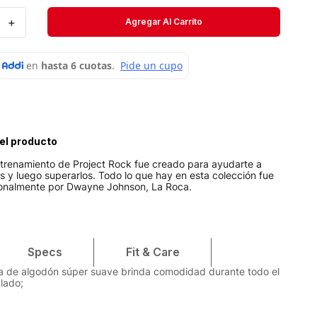
Velociti
＋
Agregar Al Carrito
Medias
Short
el producto
ntrenamiento de Project Rock fue creado para ayudarte a
es y luego superarlos. Todo lo que hay en esta colección fue
onalmente por Dwayne Johnson, La Roca.
Specs
Fit & Care
la de algodón súper suave brinda comodidad durante todo el
alado;