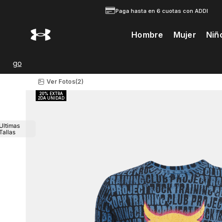
Paga hasta en 6 cuotas con ADDI
Hombre
Mujer
Niñ
Te Prodria Interesar
Ver Fotos
(2)
Ultimas
Tallas