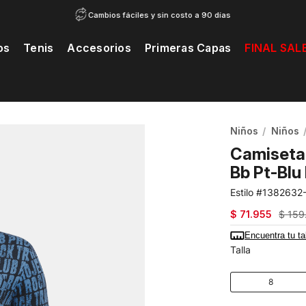
Cambios fáciles y sin costo a 90 días
os
Tenis
Accesorios
Primeras Capas
FINAL SAL
20% Extra en segunda unidad de calzado...
Ver catálogo
Niños
Niños
Camiseta 
Bb Pt-Blu
1382632
$
71
.
955
$
159
Encuentra tu ta
Talla
8