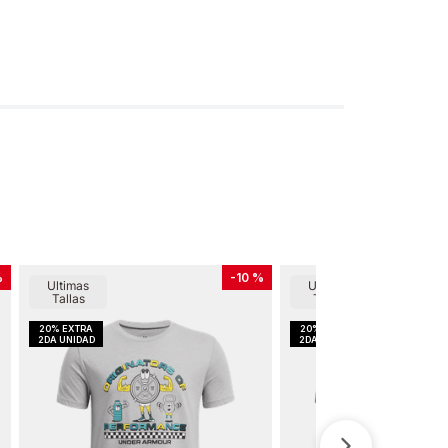
%
-
10 %
Ultimas
Ultimas
Tallas
Tallas