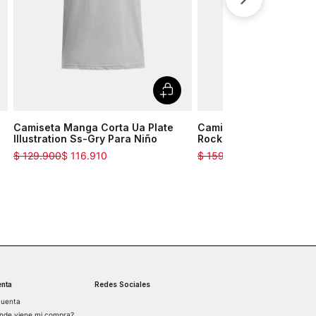
Camiseta Manga Corta Ua Plate
Camiseta Manga Corta 
Illustration Ss-Gry Para Niño
Rock B Ss Bb Pt-Blu Pa
$
129
.
900
$
116
.
910
$
159
.
900
$
71
.
955
nta
Redes Sociales
cuenta
nde viene mi compra?