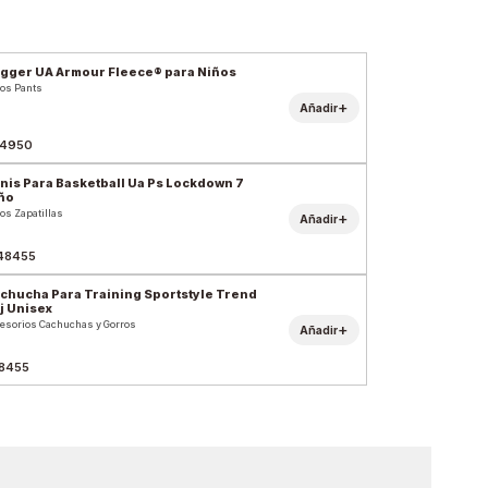
gger UA Armour Fleece® para Niños
os Pants
+
Añadir
4950
nis Para Basketball Ua Ps Lockdown 7
ño
os Zapatillas
+
Añadir
48455
chucha Para Training Sportstyle Trend
j Unisex
esorios Cachuchas y Gorros
+
Añadir
8455