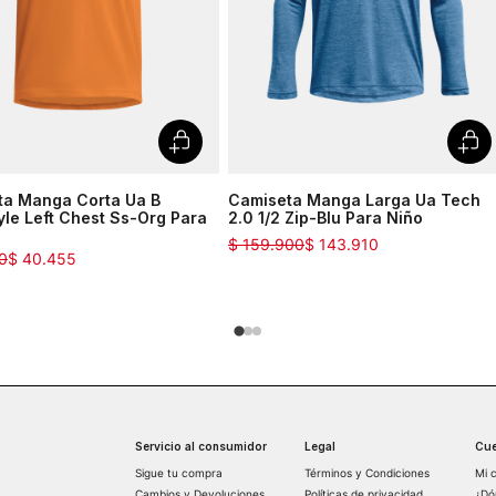
ta Manga Corta Ua B
Camiseta Manga Larga Ua Tech
yle Left Chest Ss-Org Para
2.0 1/2 Zip-Blu Para Niño
$
159
.
900
$
143
.
910
0
$
40
.
455
Servicio al consumidor
Legal
Cue
Sigue tu compra
Términos y Condiciones
Mi 
Cambios y Devoluciones
Políticas de privacidad
¿Dó