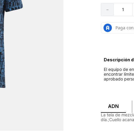
－
Descripción d
El equipo de e
encontrar límit
aprobado pers
ADN
La tela de mezc
día.;Cuello acan