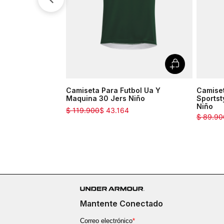
Camiseta Para Futbol Ua Y
Camise
Maquina 30 Jers Niño
Sportst
Niño
$
119
.
900
$
43
.
164
$
89
.
90
Mantente Conectado