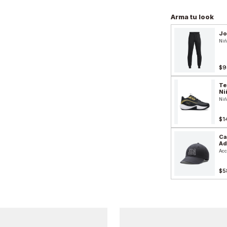
Arma tu look
Jo
Niñ
$9
Te
Ni
Niñ
$1
Ca
Ad
Acc
$5