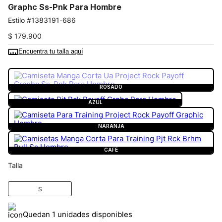
Graphc Ss-Pnk Para Hombre
1383191-686
$
179
.
900
Encuentra tu talla aquí
COLOR:
ROSADO
ROSADO
AZUL
NARANJA
CAFÉ
Talla
S
Quedan 1 unidades disponibles