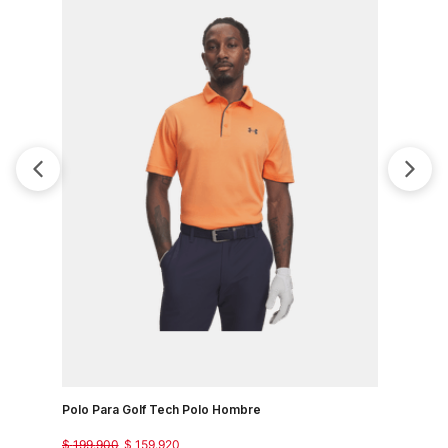
Polo Para Golf Tech Polo Hombre
Camiseta 
Country J
$
199
.
900
$
159
.
920
$
149
.
900