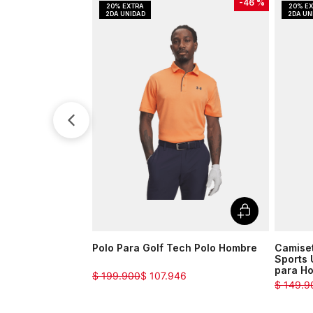
-
46 %
Polo Para Golf Tech Polo Hombre
Camise
Sports 
para H
$
199
.
900
$
107
.
946
$
149
.
9