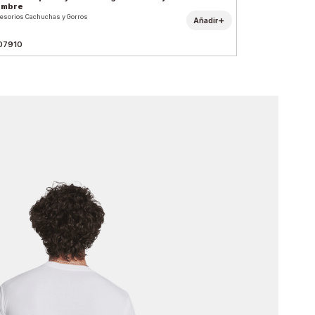
ombre
esorios Cachuchas y Gorros
+
Añadir
07910