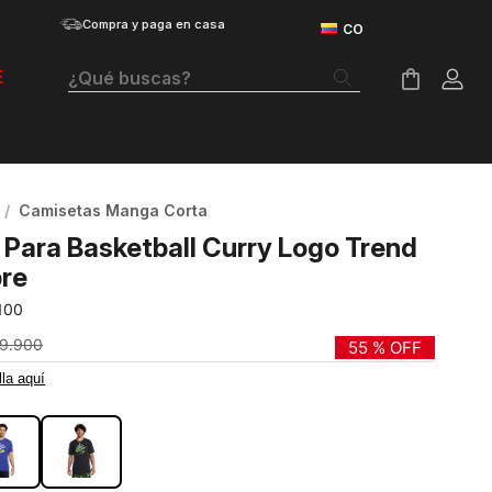
Compra y paga en casa
¿Qué buscas?
E
Términos Más Buscados
Botas
Camisetas Manga Corta
Tenis Mujer
Para Basketball Curry Logo Trend
Tenis Hombre
re
100
Tenis
9
.
900
55 %
OFF
Guayos
lla aquí
NCO
Velociti Distance
Basketball