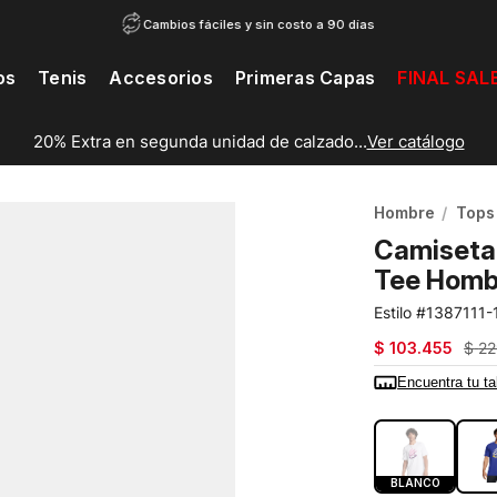
Cambios fáciles y sin costo a 90 días
os
Tenis
Accesorios
Primeras Capas
FINAL SAL
20% Extra en segunda unidad de calzado...
Ver catálogo
Hombre
Tops
Camiseta 
Tee Homb
1387111-
$
103
.
455
$
22
Encuentra tu ta
COLOR:
BLA
BLANCO