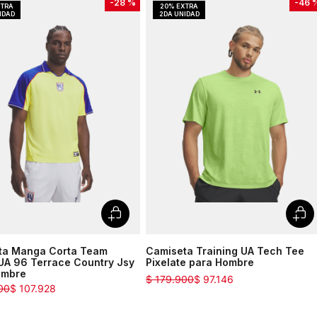
-
28 %
-
46 
ta Manga Corta Team
Camiseta Training UA Tech Tee
UA 96 Terrace Country Jsy
Pixelate para Hombre
ombre
$
179
.
900
$
97
.
146
00
$
107
.
928