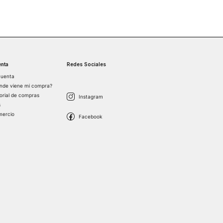
nta
Redes Sociales
cuenta
nde viene mi compra?
torial de compras
s
mercio