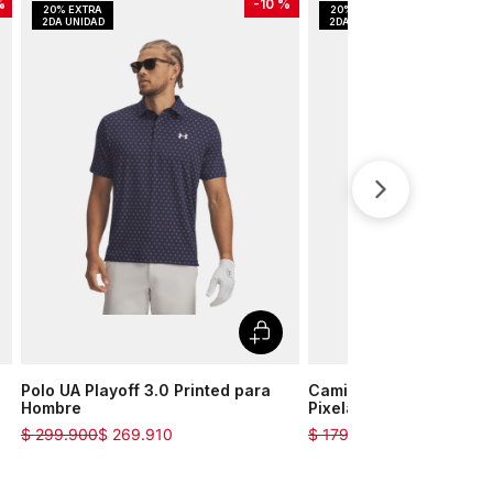
%
-
10 %
Polo UA Playoff 3.0 Printed para
Camiseta Training UA 
Hombre
Pixelate para Hombre
$
299
.
900
$
269
.
910
$
179
.
900
$
161
.
910