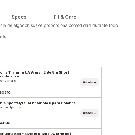
Specs
Fit & Care
zcla de algodón suave proporciona comodidad durante todo
ado.
orts Training UA Vanish Elite 8in Short
ra Hombre
toms Shorts
+
Añadir
60910
nis Sportstyle UA Phantom X para Hombre
atillas Sportstyle
+
Añadir
94146
chucha Sportstyle M Bltzng Lw Strm Adj