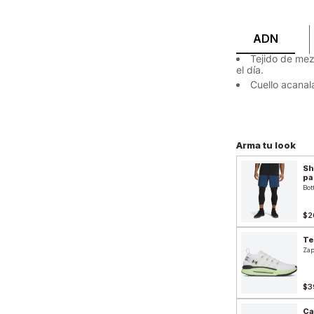
ADN
Tejido de me
el día.
Cuello acanal
Arma tu look
Sh
pa
Bot
$2
Te
Zap
$3
Ca