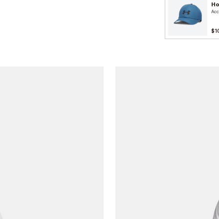
H
Acc
$1