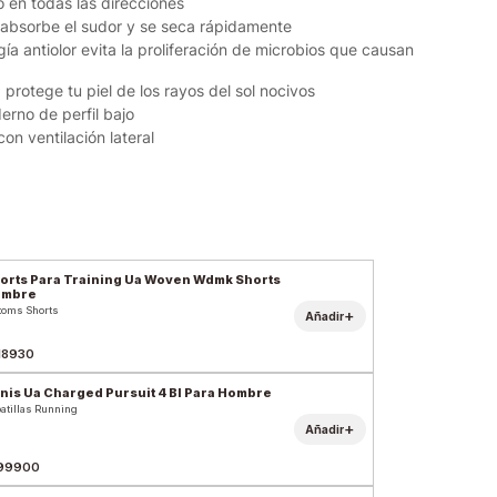
 en todas las direcciones
l absorbe el sudor y se seca rápidamente
ía antiolor evita la proliferación de microbios que causan
 protege tu piel de los rayos del sol nocivos
erno de perfil bajo
con ventilación lateral
orts Para Training Ua Woven Wdmk Shorts
ombre
toms Shorts
+
Añadir
18930
nis Ua Charged Pursuit 4 Bl Para Hombre
atillas Running
+
Añadir
99900