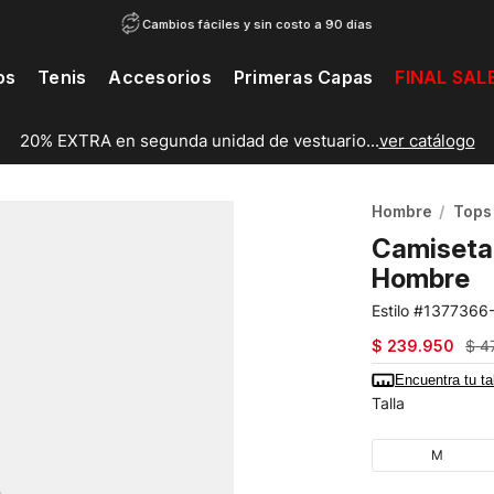
Cambios fáciles y sin costo a 90 días
os
Tenis
Accesorios
Primeras Capas
FINAL SAL
20% EXTRA en segunda unidad de vestuario...
ver catálogo
Hombre
Tops
Camiseta 
Hombre
1377366
$
239
.
950
$
4
Encuentra tu ta
Talla
M