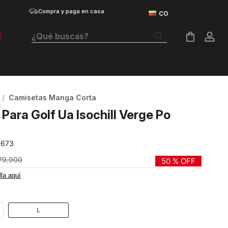
Compra y paga en casa
¿Qué buscas?
E
Términos Más Buscados
Botas
Camisetas Manga Corta
Tenis Mujer
Para Golf Ua Isochill Verge Po
Tenis Hombre
-673
Tenis
79
.
900
50 %
OFF
Guayos
lla aquí
Velociti Distance
Basketball
L