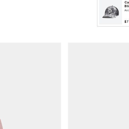
Ca
Bl
Acc
$7