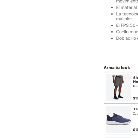
movimiento
El materia
La tecnolog
mal olor
El FPS 50+
Cuello mod
Dobladillo 
Arma tu look
Sh
H
Bot
$1
Te
Zap
$1