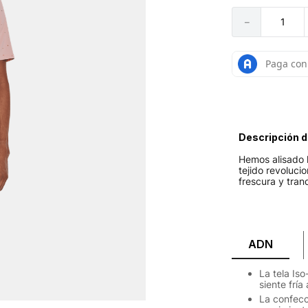
－
Descripción d
Hemos alisado l
tejido revoluci
frescura y tran
ADN
La tela Iso
siente fría 
La confecc