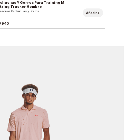
chuchas Y Gorros Para Training M
itzing Trucker Hombre
esorios Cachuchas y Gorros
+
Añadir
7940