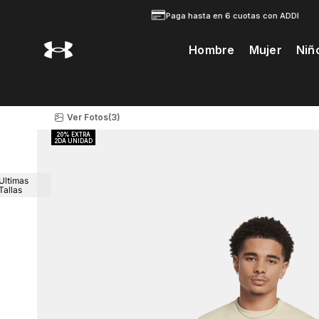
Paga hasta en 6 cuotas con ADDI
Hombre
Mujer
Niñ
Te Prodria Interesar
Ver Fotos
(3)
Ultimas
Tallas