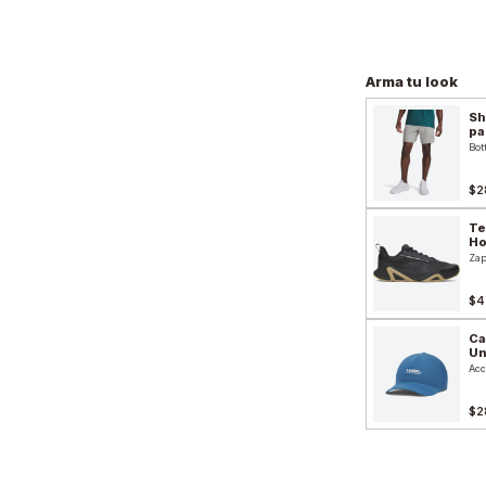
Arma tu look
Sh
pa
Bot
$2
Te
H
Zap
$4
Ca
Un
Acc
$2