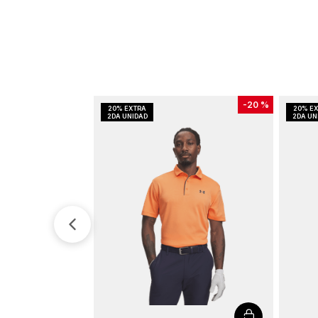
-
20 %