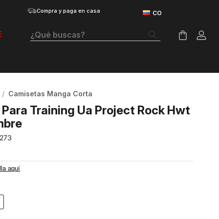
Compra y paga en casa
¿Qué buscas?
E
Términos Más Buscados
Botas
Camisetas Manga Corta
Tenis Mujer
Para Training Ua Project Rock Hwt
Tenis Hombre
mbre
-273
Tenis
Velociti Distance
lla aquí
Guayos
Basketball