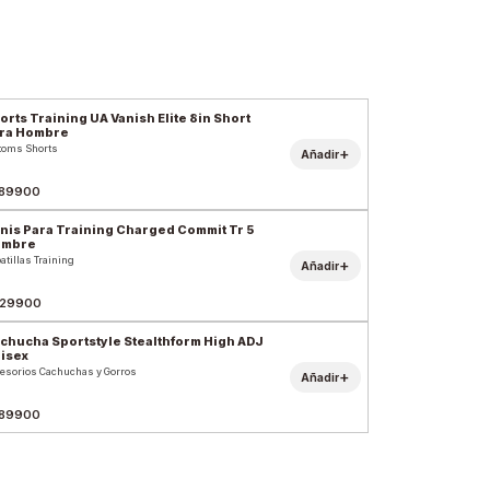
orts Training UA Vanish Elite 8in Short
ra Hombre
toms Shorts
+
Añadir
89900
nis Para Training Charged Commit Tr 5
ombre
atillas Training
+
Añadir
29900
chucha Sportstyle Stealthform High ADJ
isex
esorios Cachuchas y Gorros
+
Añadir
89900