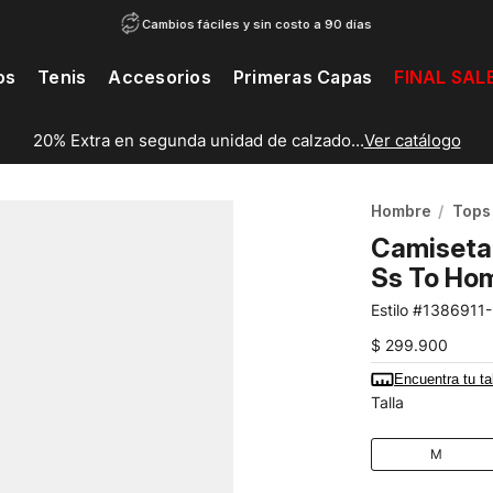
Cambios fáciles y sin costo a 90 días
os
Tenis
Accesorios
Primeras Capas
FINAL SAL
20% Extra en segunda unidad de calzado...
Ver catálogo
Hombre
Tops
Camiseta 
Ss To Ho
1386911
$
299
.
900
Encuentra tu ta
Talla
M