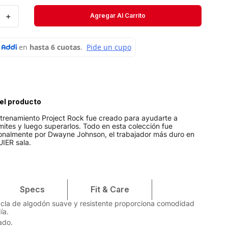
Velociti
＋
Agregar Al Carrito
Medias
Short
el producto
ntrenamiento Project Rock fue creado para ayudarte a
ímites y luego superarlos. Todo en esta colección fue
nalmente por Dwayne Johnson, el trabajador más duro en
UIER sala.
Specs
Fit & Care
cla de algodón suave y resistente proporciona comodidad
ía.
ado.