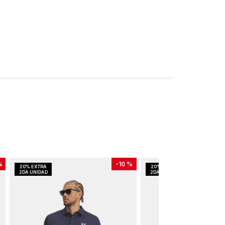
%
-
10 %