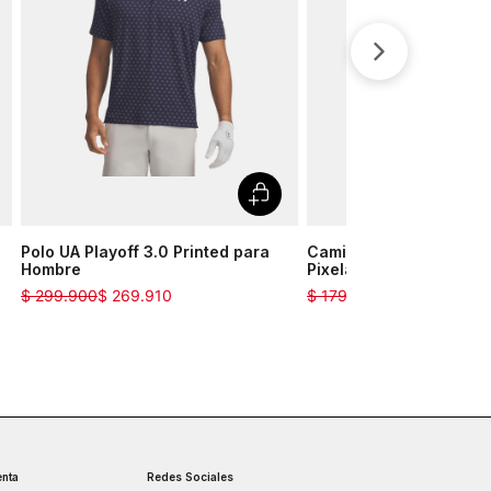
Polo UA Playoff 3.0 Printed para
Camiseta Training UA 
Hombre
Pixelate para Hombre
$
299
.
900
$
269
.
910
$
179
.
900
$
161
.
910
nta
Redes Sociales