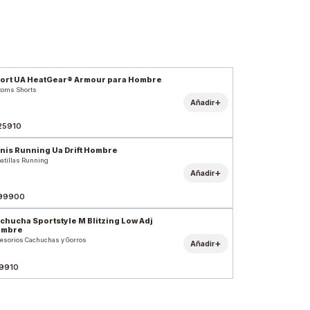
ort UA HeatGear® Armour para Hombre
toms Shorts
+
Añadir
25910
nis Running Ua Drift Hombre
atillas Running
+
Añadir
99900
chucha Sportstyle M Blitzing Low Adj
ombre
esorios Cachuchas y Gorros
+
Añadir
9910