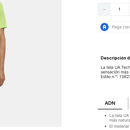
－
Descripción d
La tela UA Tech
sensación más n
Estilo n.°: 138
ADN
La tela UA
más natura
El materia