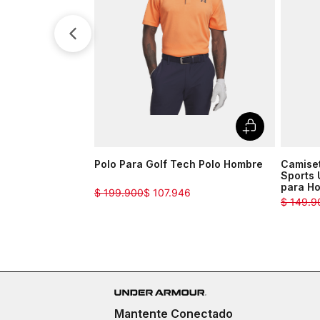
Polo Para Golf Tech Polo Hombre
Camise
Sports 
para H
$
199
.
900
$
107
.
946
$
149
.
9
Mantente Conectado