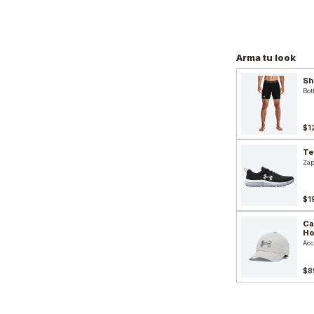
Arma tu look
Sh
Bot
$1
Te
Zap
$1
Ca
H
Acc
$8