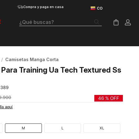
Compra y paga en casa
¿Qué buscas?
E
Términos Más Buscados
Botas
Camisetas Manga Corta
Tenis Mujer
Para Training Ua Tech Textured Ss
Tenis Hombre
-389
Tenis
9
.
900
46 %
OFF
Guayos
lla aquí
Velociti Distance
Basketball
M
L
XL