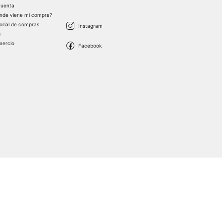
cuenta
nde viene mi compra?
torial de compras
s
mercio