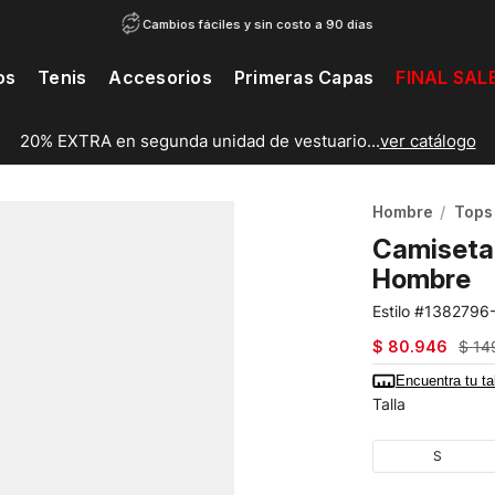
Cambios fáciles y sin costo a 90 días
os
Tenis
Accesorios
Primeras Capas
FINAL SAL
20% EXTRA en segunda unidad de vestuario...
ver catálogo
Hombre
Tops
Camiseta 
Hombre
1382796
$
80
.
946
$
14
Encuentra tu ta
Talla
S