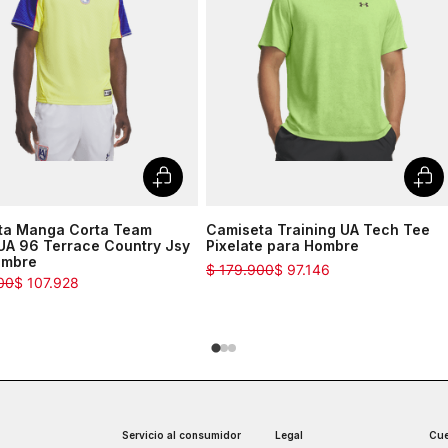
ta Manga Corta Team
Camiseta Training UA Tech Tee
UA 96 Terrace Country Jsy
Pixelate para Hombre
ombre
$
179
.
900
$
97
.
146
00
$
107
.
928
Servicio al consumidor
Legal
Cue