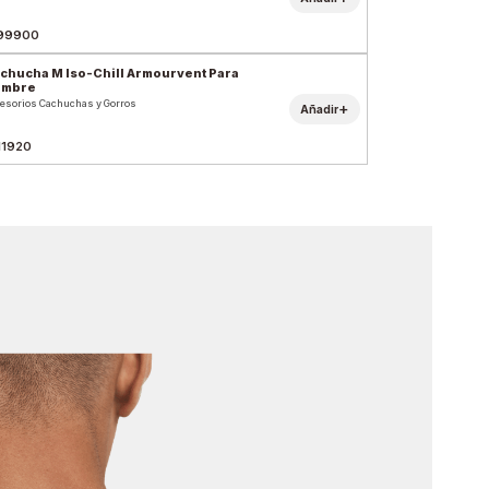
99900
chucha M Iso-Chill Armourvent Para
ombre
esorios Cachuchas y Gorros
+
Añadir
11920