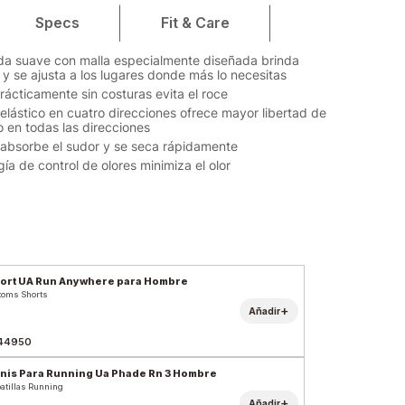
Specs
Fit & Care
jida suave con malla especialmente diseñada brinda
n y se ajusta a los lugares donde más lo necesitas
prácticamente sin costuras evita el roce
l elástico en cuatro direcciones ofrece mayor libertad de
 en todas las direcciones
l absorbe el sudor y se seca rápidamente
ía de control de olores minimiza el olor
ort UA Run Anywhere para Hombre
toms Shorts
+
Añadir
44950
nis Para Running Ua Phade Rn 3 Hombre
atillas Running
+
Añadir