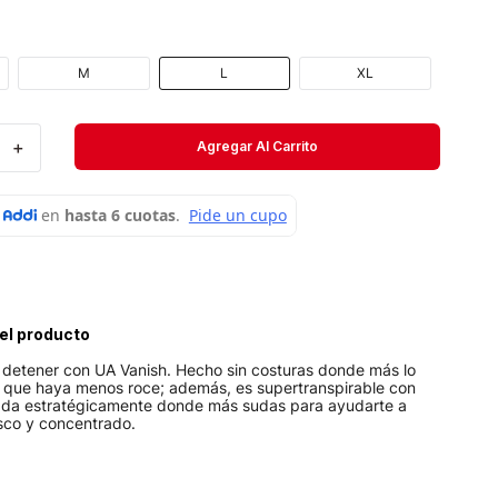
Velociti
Medias
M
L
XL
Short
＋
Agregar Al Carrito
el producto
detener con UA Vanish. Hecho sin costuras donde más lo
a que haya menos roce; además, es supertranspirable con
ada estratégicamente donde más sudas para ayudarte a
sco y concentrado.