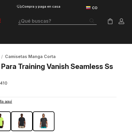
Compra y paga en casa
¿Qué buscas?
E
Términos Más Buscados
Botas
Camisetas Manga Corta
Tenis Mujer
Para Training Vanish Seamless Ss
Tenis Hombre
-410
Tenis
Velociti Distance
lla aquí
Guayos
Basketball