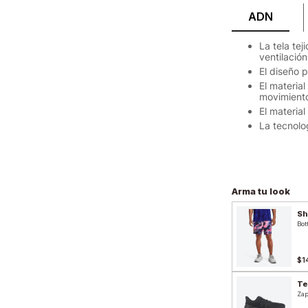
ADN
La tela te
ventilació
El diseño 
El materia
movimiento
El materia
La tecnolog
Arma tu look
Sh
Bot
$1
Te
Zap