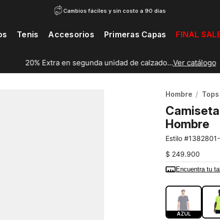
Cambios fáciles y sin costo a 90 días
os
Tenis
Accesorios
Primeras Capas
FINAL SAL
20% Extra en segunda unidad de calzado...
Ver catálogo
Hombre
Tops
Camiseta 
Hombre
1382801
$
249
.
900
Encuentra tu ta
COLOR:
AZUL
AZUL