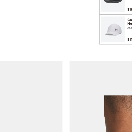
$1
Ca
H
Acc
$1