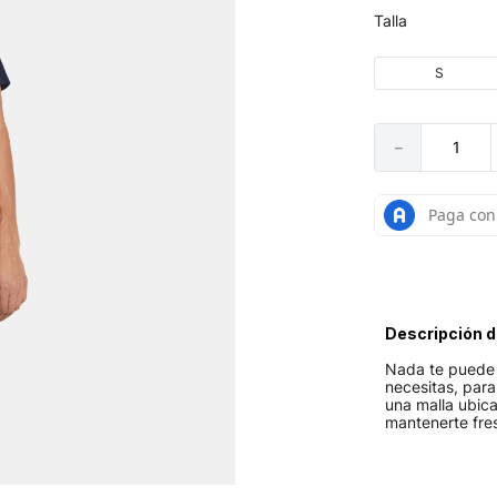
Talla
S
－
Descripción d
Nada te puede 
necesitas, par
una malla ubic
mantenerte fre