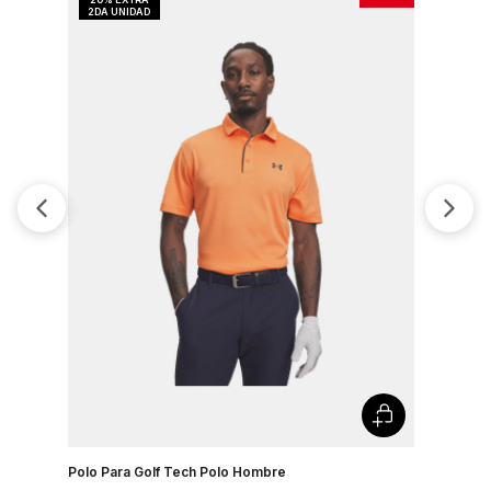
Polo Para Golf Tech Polo Hombre
Camiseta 
Country J