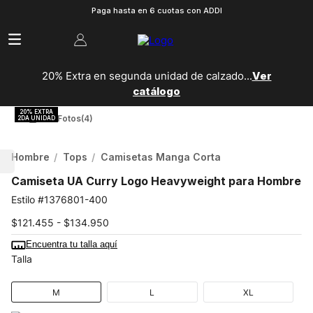
Paga hasta en 6 cuotas con ADDI
20% Extra en segunda unidad de calzado...
Ver
catálogo
Ver Fotos
(4)
Hombre
Tops
Camisetas Manga Corta
Camiseta UA Curry Logo Heavyweight para Hombre
1376801-400
$121.455 - $134.950
Encuentra tu talla aquí
Talla
M
L
XL