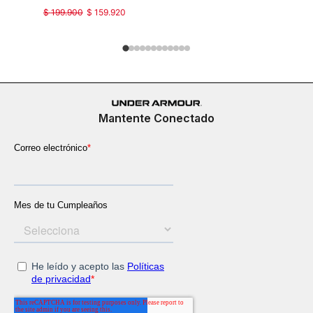
$
199
.
900
$
159
.
920
$
149
.
900
Mantente Conectado