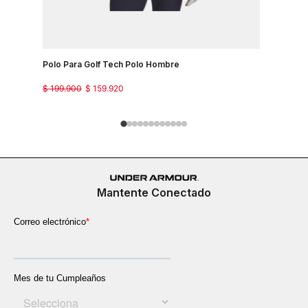
Polo Para Golf Tech Polo Hombre
Camiseta 
Country J
$
199
.
900
$
159
.
920
$
149
.
900
Mantente Conectado