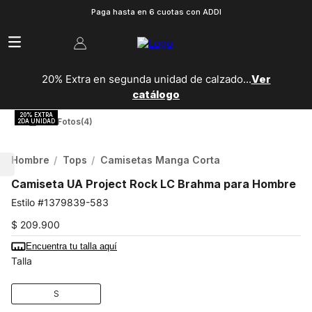
Paga hasta en 6 cuotas con ADDI
20% Extra en segunda unidad de calzado...
Ver
catálogo
Ver Fotos
(4)
Hombre
Tops
Camisetas Manga Corta
Camiseta UA Project Rock LC Brahma para Hombre
1379839-583
$
209
.
900
Encuentra tu talla aquí
Talla
S