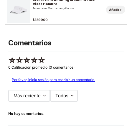
Visera Para Running M Isochll Lnch
Visor Hombre
Accesorios Cachuchas y Gorros
+
Añadir
$129900
Comentarios
☆
☆
☆
☆
☆
0 Calificación promedio
(0 comentarios)
Por favor, inicia sesión para escribir un comentario.
Más reciente
Todos
No hay comentarios.