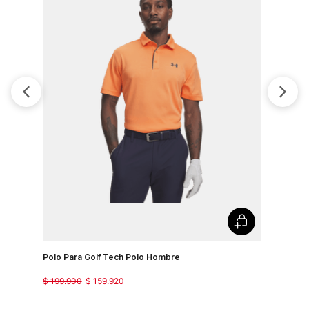
Polo Para Golf Tech Polo Hombre
Camiseta 
Country J
$
199
.
900
$
159
.
920
$
149
.
900