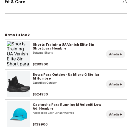
˄
Fit & Care
Arma tu look
Shorts Training UA Vanish Elite 8in
Short para Hombre
Bottoms Shorts
+
Añadir
$289900
Botas Para Outdoor Ua Micro G Stellar
M Hombre
Zapatillas Outdoor
+
Añadir
$524930
Cachucha Para Running M Velociti Low
Adj Hombre
Accesorios Cachuchas y Gorros
+
Añadir
$139900