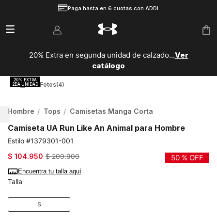
Paga hasta en 6 cuotas con ADDI
20% Extra en segunda unidad de calzado...
Ver
catálogo
Ver Fotos
(4)
Hombre
Tops
Camisetas Manga Corta
Camiseta UA Run Like An Animal para Hombre
1379301-001
$
104
.
950
$
209
.
900
50 %
OFF
Encuentra tu talla aquí
Talla
S