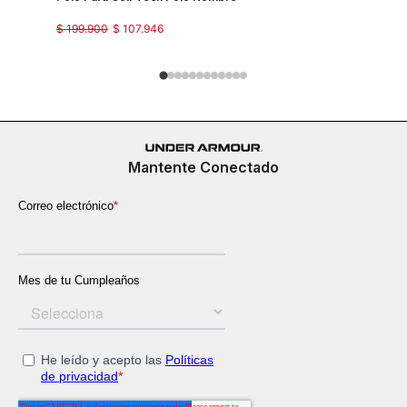
Country J
$
199
.
900
$
107
.
946
$
149
.
900
Mantente Conectado