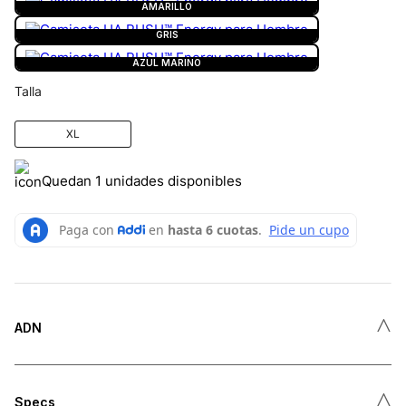
AMARILLO
GRIS
AZUL MARINO
Talla
XL
Quedan 1 unidades disponibles
˄
ADN
˄
Specs