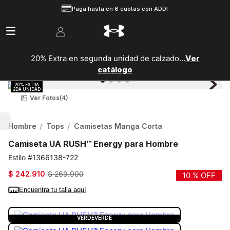
Paga hasta en 6 cuotas con ADDI
20% Extra en segunda unidad de calzado...
Ver
catálogo
Ver Fotos
(4)
Hombre
Tops
Camisetas Manga Corta
Camiseta UA RUSH™ Energy para Hombre
1366138-722
$
242
.
910
$
269
.
900
10 %
OFF
Encuentra tu talla aquí
COLOR:
VERDE
VERDE
VERDE
VERDE