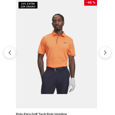
-
46 %
Polo Para Golf Tech Polo Hombre
Camiseta 