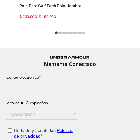
Polo Para Golf Tech Polo Hombre
Camiseta 
Country J
$
199
.
900
$
159
.
920
$
149
.
900
Mantente Conectado