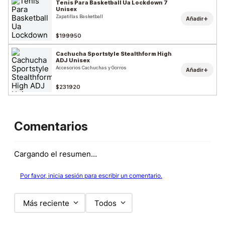
Tenis Para Basketball Ua Lockdown 7
Unisex
Zapatillas Basketball
+
Añadir
$199950
Cachucha Sportstyle Stealthform High
ADJ Unisex
Accesorios Cachuchas y Gorros
+
Añadir
$231920
Comentarios
Cargando el resumen…
Por favor, inicia sesión para escribir un comentario.
Más reciente
Todos