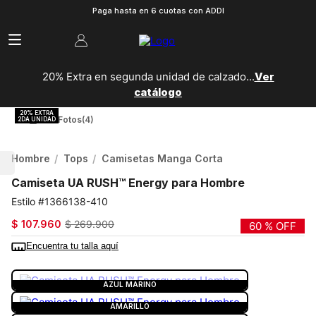
Paga hasta en 6 cuotas con ADDI
20% Extra en segunda unidad de calzado...
Ver
catálogo
Ver Fotos
(4)
Hombre
Tops
Camisetas Manga Corta
Camiseta UA RUSH™ Energy para Hombre
1366138-410
$
107
.
960
$
269
.
900
60 %
OFF
Encuentra tu talla aquí
COLOR:
AZUL MARINO
AZUL MARINO
AMARILLO