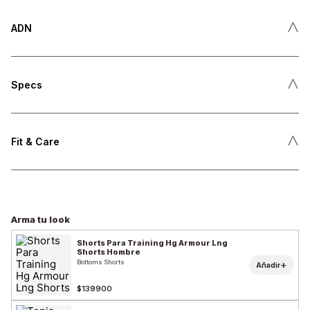
˄
ADN
˄
Specs
˄
Fit & Care
Arma tu look
Shorts Para Training Hg Armour Lng
Shorts Hombre
Bottoms Shorts
+
Añadir
$139900