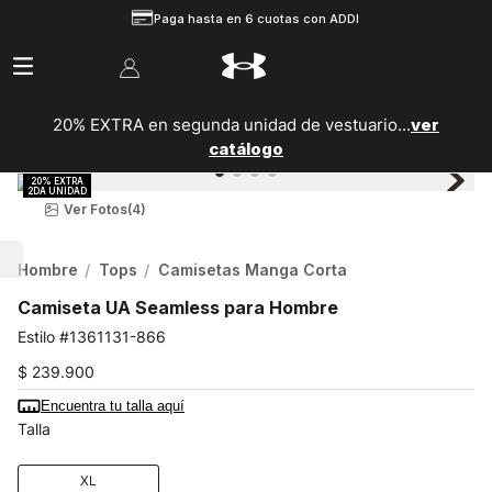
Paga hasta en 6 cuotas con ADDI
20% EXTRA en segunda unidad de vestuario...
ver
catálogo
Ver Fotos
(4)
Hombre
Tops
Camisetas Manga Corta
Camiseta UA Seamless para Hombre
1361131-866
$
239
.
900
Encuentra tu talla aquí
Talla
XL