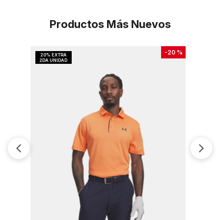
Productos Más Nuevos
-
20 %
Camiseta 