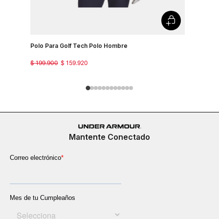
Country J
$
149
.
900
Polo Para Golf Tech Polo Hombre
$
199
.
900
$
159
.
920
Mantente Conectado