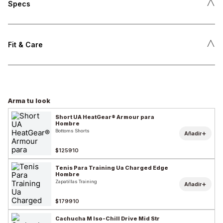
˄
Specs
˄
Fit & Care
Arma tu look
Short UA HeatGear® Armour para
Hombre
Bottoms Shorts
+
Añadir
$125910
Tenis Para Training Ua Charged Edge
Hombre
Zapatillas Training
+
Añadir
$179910
Cachucha M Iso-Chill Drive Mid Str