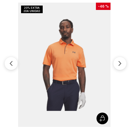
-
46 %