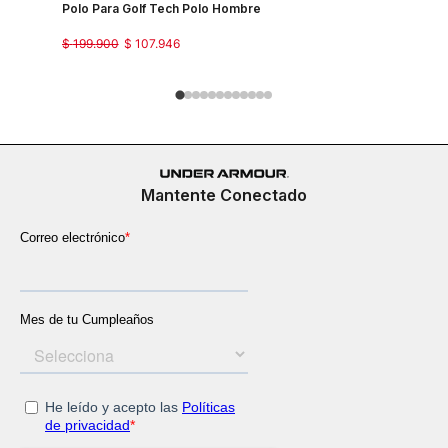
Polo Para Golf Tech Polo Hombre
Camiseta 
Country J
$
199
.
900
$
107
.
946
$
149
.
900
Mantente Conectado