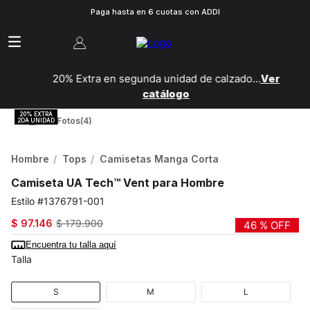
Paga hasta en 6 cuotas con ADDI
20% Extra en segunda unidad de calzado...
Ver
catálogo
Ver Fotos
(4)
Hombre
Tops
Camisetas Manga Corta
Camiseta UA Tech™ Vent para Hombre
1376791-001
$
97
.
146
$
179
.
900
46 %
OFF
Encuentra tu talla aquí
Talla
S
M
L