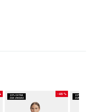
%
-
46 %