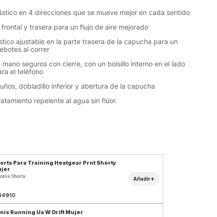
lástico en 4 direcciones que se mueve mejor en cada sentido
 frontal y trasera para un flujo de aire mejorado
stico ajustable en la parte trasera de la capucha para un
rebotes al correr
e mano seguros con cierre, con un bolsillo interno en el lado
ra el teléfono
uños, dobladillo inferior y abertura de la capucha
tratamiento repelente al agua sin flúor.
orts Para Training Heatgear Prnt Shorty
jer
toms Shorts
+
Añadir
34910
nis Running Ua W Drift Mujer