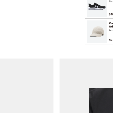
Zap
$1
Ca
Ad
Acc
$7