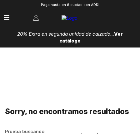
Paga hasta en 6 cuotas con ADDI
20% Extra en segunda unidad de calzado...
Ver
catálogo
Sorry, no encontramos resultados
Prueba buscando
Hombre
,
Mujer
,
Niños
,
Zapatillas