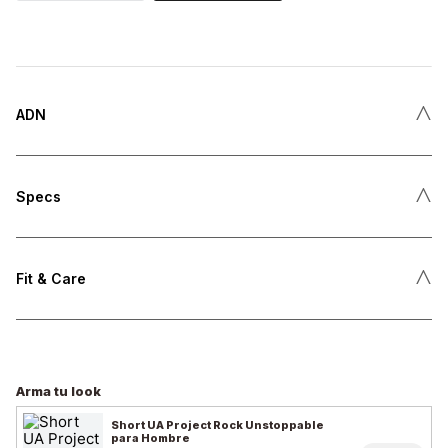
˄
ADN
˄
Specs
˄
Fit & Care
Arma tu look
Short UA Project Rock Unstoppable
para Hombre