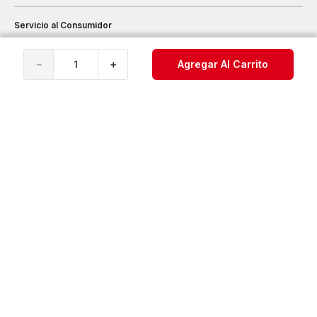
Servicio al Consumidor
－
＋
Agregar Al Carrito
Legal
Cuenta
Redes Sociales
©️ 2021 Under Armour®️, Inc. Todos los derechos reservados.
Teléfono servicio al cliente: 018000423625
FORUS COLOMBIA S.A.S. NOTIFICACIONES JUDICIALES:
notificaciones@forus.com.co
| Av. Carrera 45 Nº 108-27 BOGOTÁ COLOMBIA