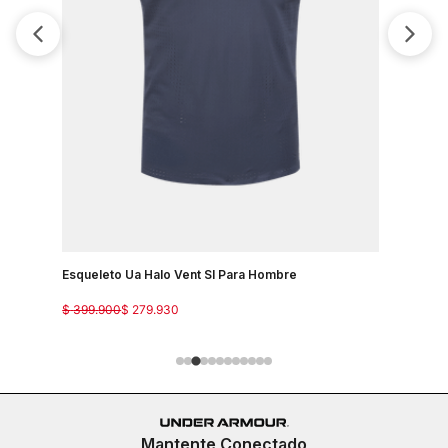
Esqueleto Ua Halo Vent Sl Para Hombre
Esqueleto
$
399
.
900
$
279
.
930
$
299
.
900
Mantente Conectado