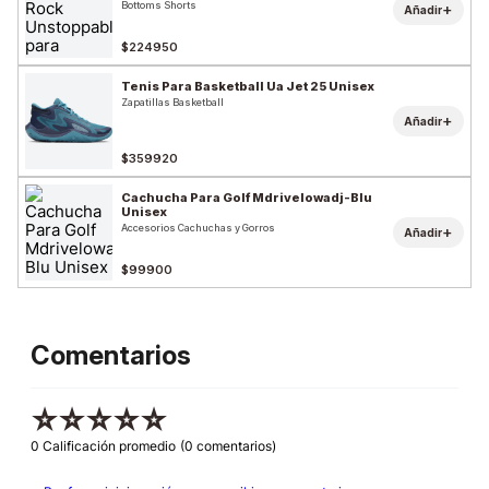
Bottoms Shorts
+
Añadir
$224950
Tenis Para Basketball Ua Jet 25 Unisex
Zapatillas Basketball
+
Añadir
$359920
Cachucha Para Golf Mdrivelowadj-Blu
Unisex
Accesorios Cachuchas y Gorros
+
Añadir
$99900
Comentarios
☆
☆
☆
☆
☆
0 Calificación promedio
(0 comentarios)