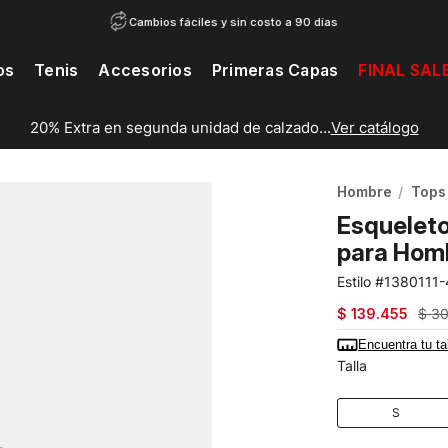
Cambios fáciles y sin costo a 90 días
os
Tenis
Accesorios
Primeras Capas
FINAL SAL
20% Extra en segunda unidad de calzado...
Ver catálogo
Hombre
Tops
Esqueleto
para Hom
1380111-
$
139
.
455
$
3
Encuentra tu ta
Talla
S