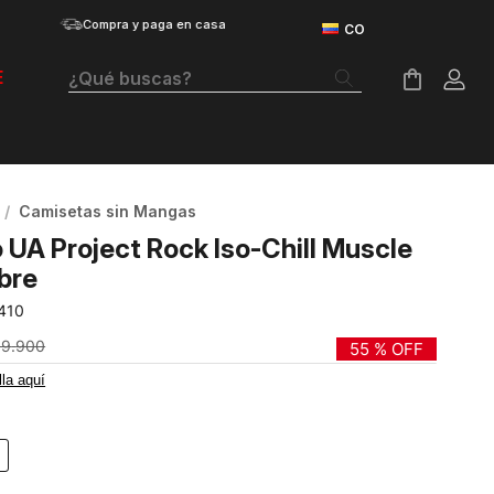
Compra y paga en casa
¿Qué buscas?
E
Términos Más Buscados
Botas
Camisetas sin Mangas
Tenis Mujer
 UA Project Rock Iso-Chill Muscle
Tenis Hombre
bre
410
Tenis
09
.
900
55 %
OFF
Guayos
lla aquí
Velociti Distance
Basketball