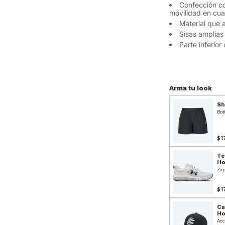
Confección co
movilidad en cua
Material que 
Sisas amplias
Parte inferio
Arma tu look
Sh
Bot
$1
Te
H
Zap
$1
Ca
H
Acc