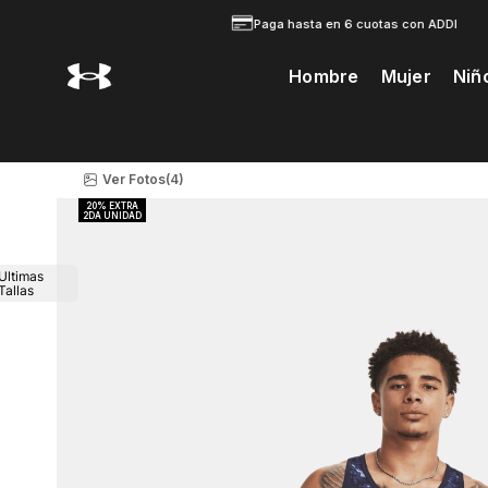
Paga hasta en 6 cuotas con ADDI
Hombre
Mujer
Niñ
Te Prodria Interesar
Ver Fotos
(4)
Ultimas
Tallas