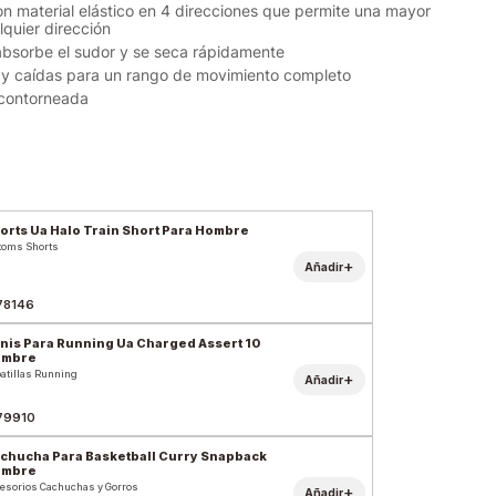
n material elástico en 4 direcciones que permite una mayor
lquier dirección
absorbe el sudor y se seca rápidamente
 y caídas para un rango de movimiento completo
r contorneada
orts Ua Halo Train Short Para Hombre
toms Shorts
+
Añadir
78146
nis Para Running Ua Charged Assert 10
ombre
atillas Running
+
Añadir
79910
chucha Para Basketball Curry Snapback
ombre
esorios Cachuchas y Gorros
+
Añadir