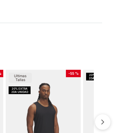
%
-
55 %
Ultimas
Tallas