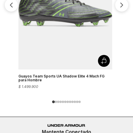
Guayos Team Sports UA Shadow Elite 4 Mach FG
Guayos Pa
para Hombre
$
1
.
499
.
900
$
1
.
499
.
90
Mantente Conectado