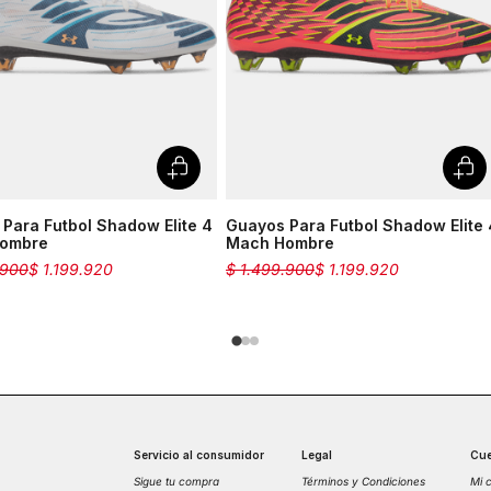
Para Futbol Shadow Elite 4
Guayos Para Futbol Shadow Elite 
ombre
Mach Hombre
900
$
1
.
199
.
920
$
1
.
499
.
900
$
1
.
199
.
920
Servicio al consumidor
Legal
Cue
Sigue tu compra
Términos y Condiciones
Mi 