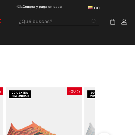
Compra y paga en casa
¿Qué buscas?
E
Términos Más Buscados
Botas
Tenis Mujer
Tenis Hombre
Tenis
%
-
20 %
Guayos
Velociti Distance
Basketball