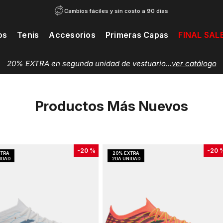
Cambios fáciles y sin costo a 90 días
os
Tenis
Accesorios
Primeras Capas
FINAL SAL
20% EXTRA en segunda unidad de vestuario...
ver catálogo
Productos Más Nuevos
-
20 %
-
20 