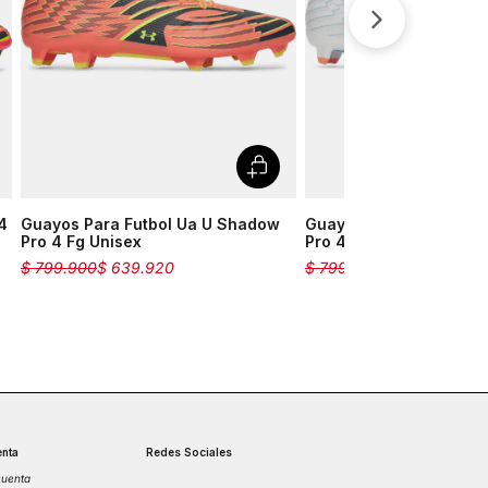
Velociti
Medias
Short
4
Guayos Para Futbol Ua U Shadow
Guayos Para Futbol Ua
Pro 4 Fg Unisex
Pro 4 Fg Unisex
$
799
.
900
$
639
.
920
$
799
.
900
$
639
.
920
nta
Redes Sociales
cuenta