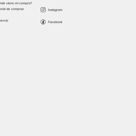
nde viene mi compra?
torial de compras
s
mercio