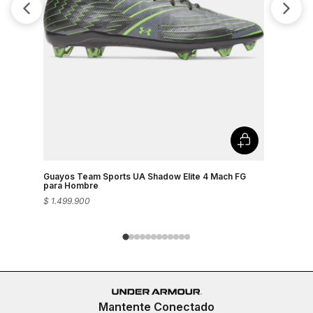
Guayos Team Sports UA Shadow Elite 4 Mach FG
Guayos Pa
para Hombre
$
1
.
499
.
900
$
1
.
499
.
90
Mantente Conectado