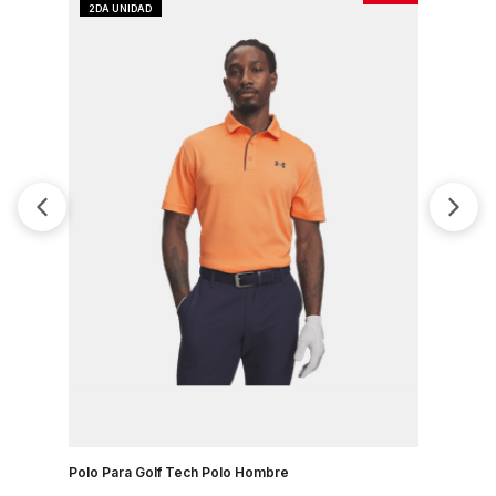
Polo Para Golf Tech Polo Hombre
Camiseta 
Country J