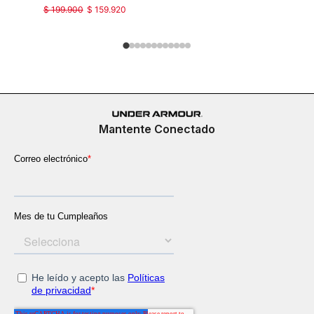
$
199
.
900
$
159
.
920
$
149
.
900
Mantente Conectado