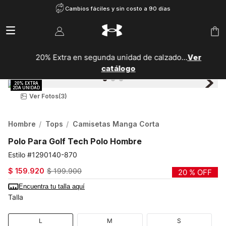
Cambios fáciles y sin costo a 90 días
20% Extra en segunda unidad de calzado...
Ver
catálogo
Ver Fotos
(3)
Hombre
Tops
Camisetas Manga Corta
Polo Para Golf Tech Polo Hombre
1290140-870
$
159
.
920
$
199
.
900
20 %
OFF
Encuentra tu talla aquí
Talla
L
M
S