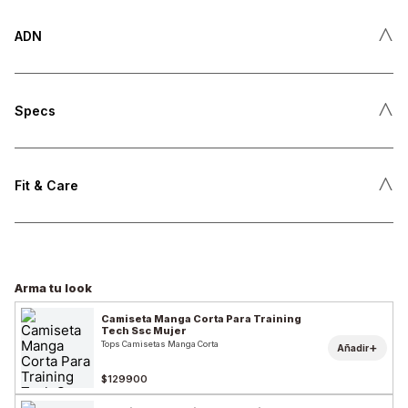
˄
ADN
˄
Specs
˄
Fit & Care
Arma tu look
Camiseta Manga Corta Para Training
Tech Ssc Mujer
Tops Camisetas Manga Corta
+
Añadir
$129900