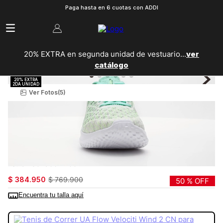
Paga hasta en 6 cuotas con ADDI
20% EXTRA en segunda unidad de vestuario...
ver
catálogo
Ver Fotos
(5)
Mujer
Zapatillas
Running
Tenis de Correr UA Flow Velociti Wind 2 CN para
Mujer
3025662-106
$
384
.
950
$
769
.
900
50 %
OFF
Encuentra tu talla aquí
COLOR:
BLANCO