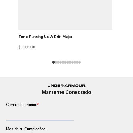
Tenis Running Ua W Drift Mujer
Tenis Runn
$
199
.
900
$
199
.
900
Mantente Conectado