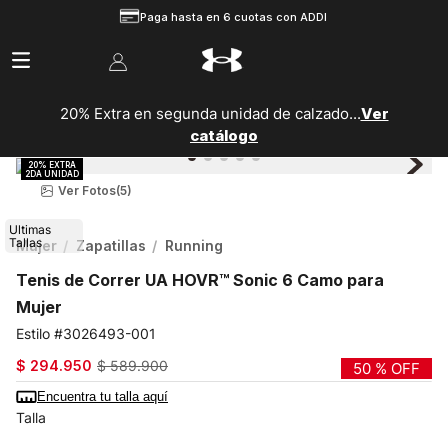
Paga hasta en 6 cuotas con ADDI
20% Extra en segunda unidad de calzado...
Ver
catálogo
Ver Fotos
(5)
Ultimas
Tallas
Mujer
Zapatillas
Running
Tenis de Correr UA HOVR™ Sonic 6 Camo para
Mujer
3026493-001
$
294
.
950
$
589
.
900
50 %
OFF
Encuentra tu talla aquí
Talla