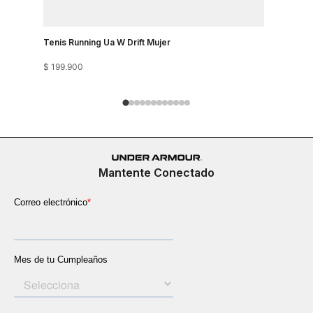
Tenis Running Ua W Drift Mujer
Tenis Runn
$
199
.
900
$
199
.
900
Mantente Conectado