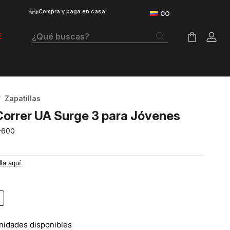
Compra y paga en casa
¿Qué buscas?
E
Términos Más Buscados
Botas
Zapatillas
Tenis Mujer
Correr UA Surge 3 para Jóvenes
Tenis Hombre
-600
Tenis
lla aquí
Velociti Distance
Guayos
Basketball
nidades disponibles