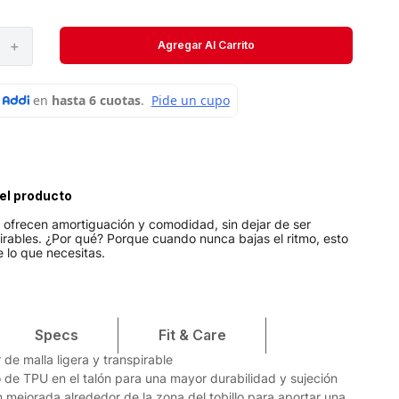
Short
Medias
＋
Agregar Al Carrito
Velociti
el producto
s ofrecen amortiguación y comodidad, sin dejar de ser
pirables. ¿Por qué? Porque cuando nunca bajas el ritmo, esto
 lo que necesitas.
Specs
Fit & Care
 de malla ligera y transpirable
 de TPU en el talón para una mayor durabilidad y sujeción
 mejorada alrededor de la zona del tobillo para aportar una