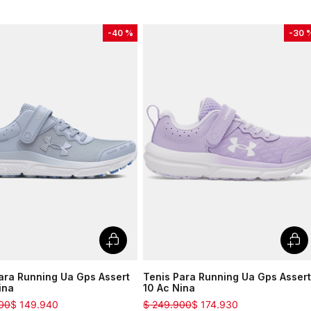
-
40 %
-
30 
ara Running Ua Gps Assert
Tenis Para Running Ua Gps Assert
ina
10 Ac Nina
00
$
149
.
940
$
249
.
900
$
174
.
930