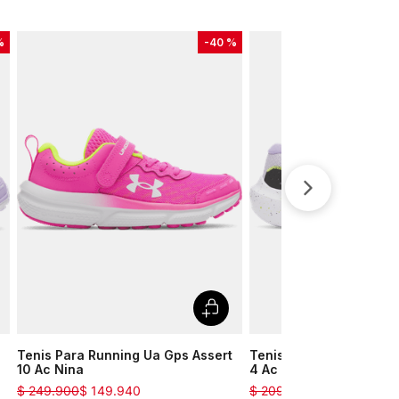
%
-
40 %
Tenis Para Running Ua Gps Assert
Tenis Para Running Ua
10 Ac Nina
4 Ac Nina
$
249
.
900
$
149
.
940
$
209
.
900
$
146
.
930