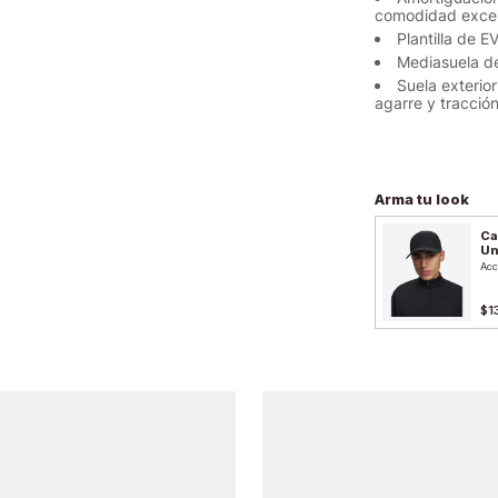
comodidad exce
Plantilla de 
Mediasuela de
Suela exterio
agarre y tracció
Arma tu look
Ca
Un
Acc
$1