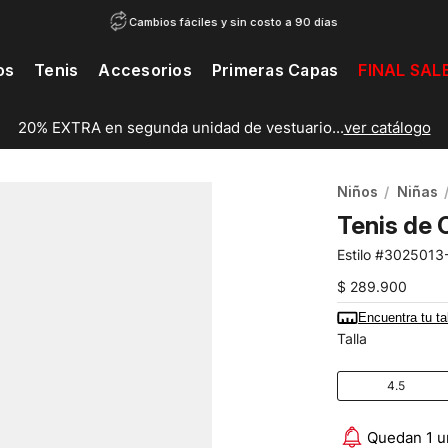
Cambios fáciles y sin costo a 90 días
os
Tenis
Accesorios
Primeras Capas
FINAL SAL
20% EXTRA en segunda unidad de vestuario...
ver catálogo
Niños
Niñas
Tenis de 
3025013
$
289
.
900
Encuentra tu ta
Talla
4.5
Quedan 1 u