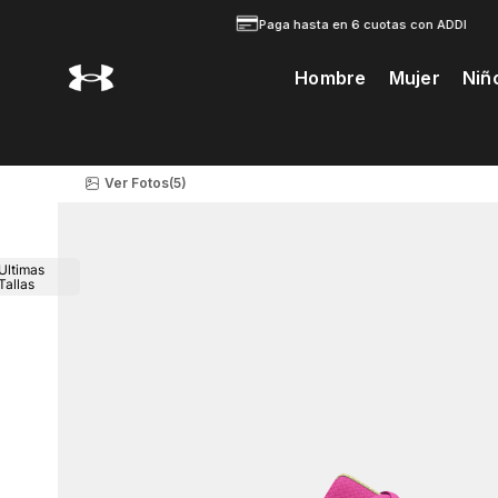
Paga hasta en 6 cuotas con ADDI
Hombre
Mujer
Niñ
Te Prodria Interesar
Ver Fotos
(5)
Ultimas
Tallas