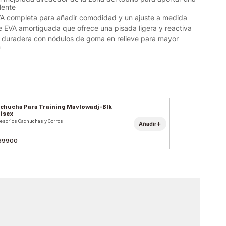
lente
EVA completa para añadir comodidad y un ajuste a medida
 EVA amortiguada que ofrece una pisada ligera y reactiva
r duradera con nódulos de goma en relieve para mayor
n
chucha Para Training Mavlowadj-Blk
isex
esorios Cachuchas y Gorros
+
Añadir
39900