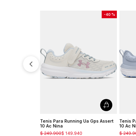
-
40 %
Tenis Para Running Ua Gps Assert
Tenis P
10 Ac Nina
10 Ac N
$
249
.
900
$
149
.
940
$
249
.
9