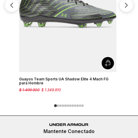
Guayos Team Sports UA Shadow Elite 4 Mach FG
Guayos Pa
para Hombre
$
1
.
499
.
900
$
1
.
349
.
910
$
1
.
499
.
90
Mantente Conectado