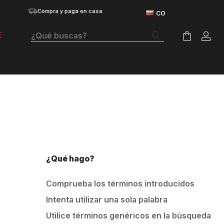
Compra y paga en casa
¿Qué buscas?
E
Términos Más Buscados
Botas
Tenis Mujer
Tenis Hombre
Tenis
¿Qué hago?
Guayos
Comprueba los términos introducidos
Velociti Distance
Intenta utilizar una sola palabra
Basketball
Utilice términos genéricos en la búsqueda