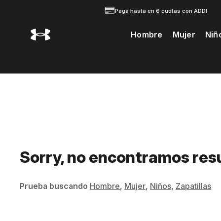
Paga hasta en 6 cuotas con ADDI
Hombre
Mujer
Niñ
Te Prodria Interesar
Sorry, no encontramos res
Prueba buscando
Hombre
,
Mujer
,
Niños
,
Zapatillas