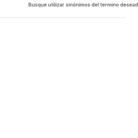
Velociti
Busque utilizar sinónimos del termino desea
Medias
Short