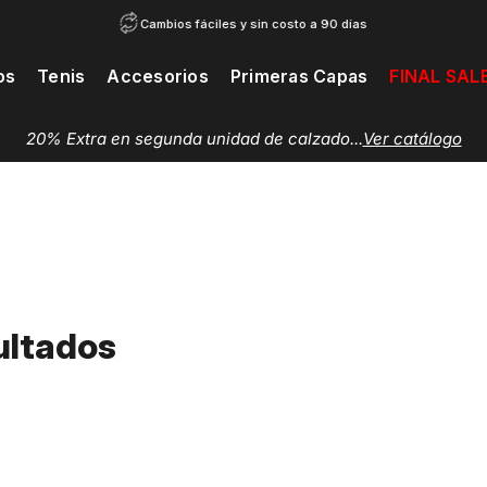
Cambios fáciles y sin costo a 90 días
os
Tenis
Accesorios
Primeras Capas
FINAL SAL
20% Extra en segunda unidad de calzado...
Ver catálogo
ultados