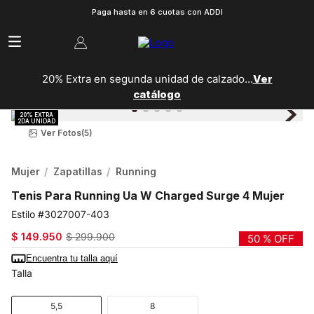
Paga hasta en 6 cuotas con ADDI
20% Extra en segunda unidad de calzado...
Ver
catálogo
Ver Fotos
(5)
Mujer
Zapatillas
Running
Tenis Para Running Ua W Charged Surge 4 Mujer
3027007-403
$
149
.
950
$
299
.
900
50 %
OFF
Encuentra tu talla aquí
Talla
5,5
8