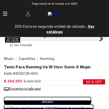
Paga hasta en 6 cuotas con ADDI
20% Extra en segunda unidad de calzado...
Ver
catálogo
Ver Fotos
(5)
Mujer
Zapatillas
Running
Tenis Para Running Ua W Hovr Sonic 6 Mujer
3026128-603
$
294
.
950
$
589
.
900
50 %
OFF
Encuentra tu talla aquí
COLOR:
ROSADO
ROSADO