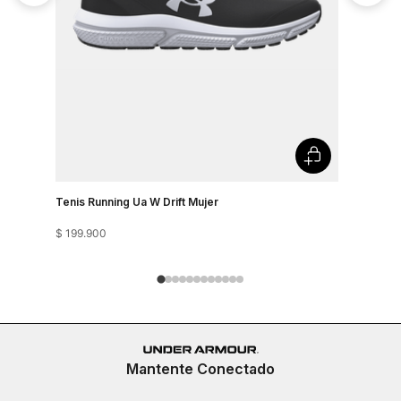
Tenis Running Ua W Drift Mujer
Tenis Runn
$
199
.
900
$
199
.
900
Mantente Conectado