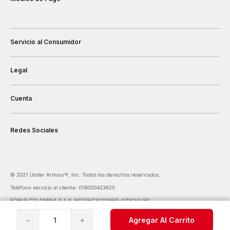
Servicio al Consumidor
Legal
Cuenta
Redes Sociales
©️ 2021 Under Armour®️, Inc. Todos los derechos reservados.
Teléfono servicio al cliente: 018000423625
FORUS COLOMBIA S.A.S. NOTIFICACIONES JUDICIALES:
notificaciones@forus.com.co
| Av. Carrera 45 Nº 108-27 BOGOTÁ COLOMBIA
－
＋
Agregar Al Carrito