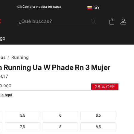
Compra y paga en casa
¿Qué buscas?
E
Términos Más Buscados
Botas
las
Running
Tenis Mujer
a Running Ua W Phade Rn 3 Mujer
Tenis Hombre
-017
Tenis
9
.
900
28 %
OFF
lla aquí
Guayos
Velociti Distance
5,5
6
6,5
Basketball
7,5
8
8,5