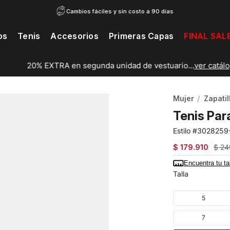
Cambios fáciles y sin costo a 90 días
os
Tenis
Accesorios
Primeras Capas
FINAL SAL
20% EXTRA en segunda unidad de vestuario...
ver catálogo
Mujer
Zapatil
Tenis Par
3028259
$
179
.
910
$
24
Encuentra tu ta
Talla
5
7