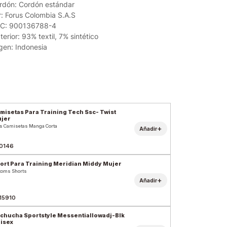
rdón: Cordón estándar
: Forus Colombia S.A.S
SIC: 900136788-4
terior: 93% textil, 7% sintético
igen: Indonesia
misetas Para Training Tech Ssc- Twist
jer
s Camisetas Manga Corta
+
Añadir
0146
ort Para Training Meridian Middy Mujer
toms Shorts
+
Añadir
15910
chucha Sportstyle Messentiallowadj-Blk
isex