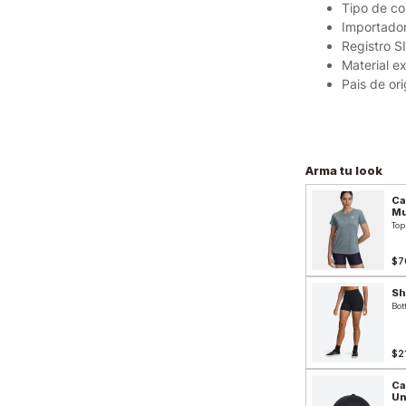
Tipo de co
Importador
Registro 
Material ex
Pais de or
Arma tu look
Ca
Mu
Top
$7
Sh
Bot
$2
Ca
Un