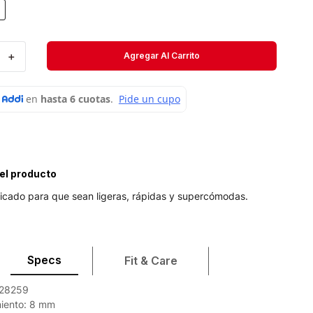
Velociti
Medias
＋
Agregar Al Carrito
Short
el producto
icado para que sean ligeras, rápidas y supercómodas.
Specs
Fit & Care
028259
iento: 8 mm