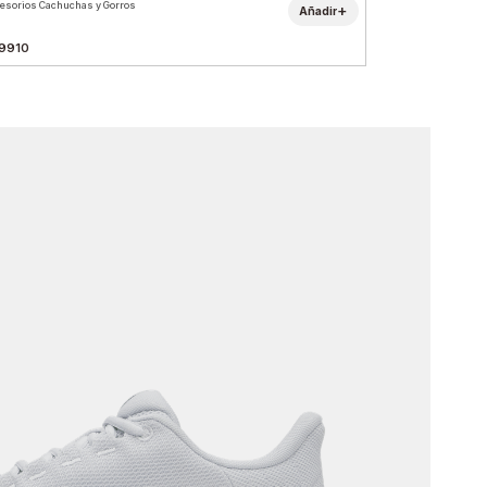
esorios Cachuchas y Gorros
+
Añadir
9910