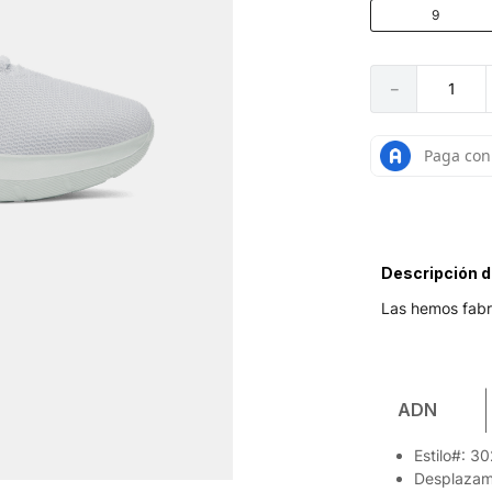
9
－
Descripción d
Las hemos fabr
ADN
Estilo#: 3
Desplazam