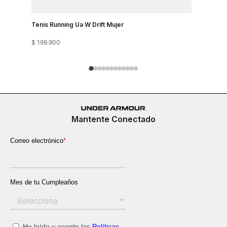
Tenis Running Ua W Drift Mujer
Tenis Runn
$
199
.
900
$
199
.
900
Mantente Conectado