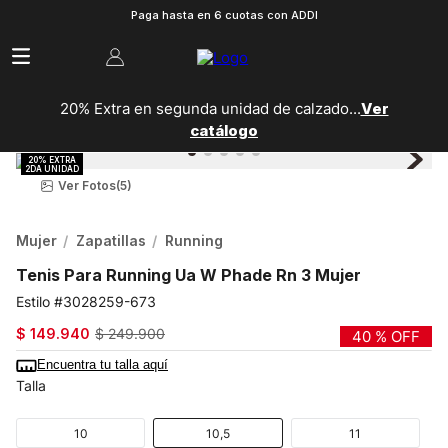
Paga hasta en 6 cuotas con ADDI
20% Extra en segunda unidad de calzado...
Ver
catálogo
Ver Fotos
(5)
Mujer
Zapatillas
Running
Tenis Para Running Ua W Phade Rn 3 Mujer
3028259-673
$
149
.
940
$
249
.
900
40 %
OFF
Encuentra tu talla aquí
Talla
10
10,5
11