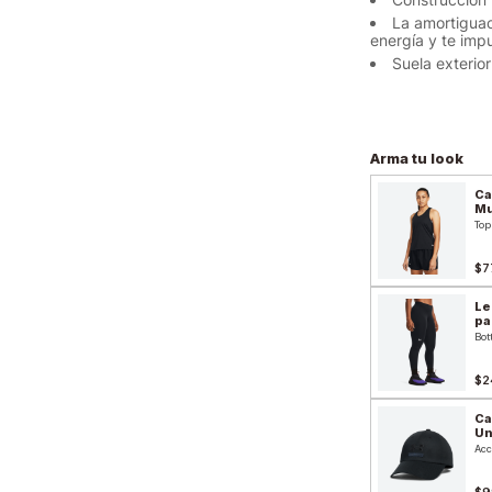
La amortiguac
energía y te imp
Suela exterio
Arma tu look
Ca
Mu
Top
$7
Le
pa
Bot
$2
Ca
Un
Acc
$9