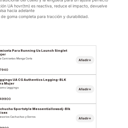
ión UA hovr(tm) es reactiva, reduce el impacto, devuelve
ulsa hacia adelante
r de goma completa para tracción y durabilidad.
miseta Para Running Ua Launch Singlet
jer
s Camisetas Manga Corta
+
Añadir
7940
ggings UA CG Authentics Legging-BLK
ra Mujer
toms Leggings
+
Añadir
49900
chucha Sportstyle Messentiallowadj-Blk
isex
esorios Cachuchas y Gorros
+
Añadir
9900