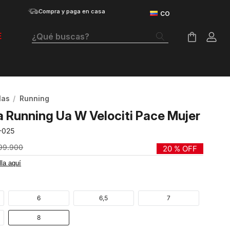
Compra y paga en casa
¿Qué buscas?
E
Términos Más Buscados
Botas
las
Running
Tenis Mujer
a Running Ua W Velociti Pace Mujer
Tenis Hombre
-025
Tenis
99
.
900
20 %
OFF
lla aquí
Velociti Distance
Guayos
6
6,5
7
Basketball
8