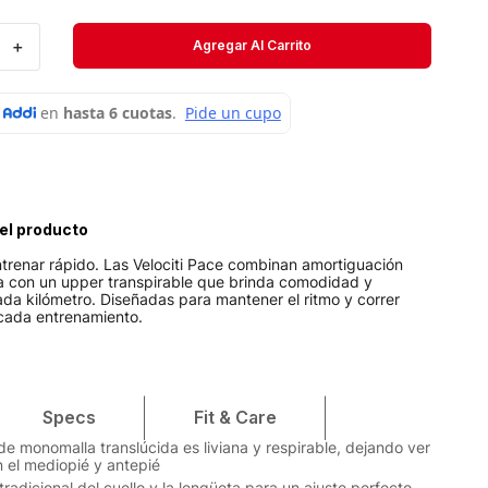
Velociti
＋
Agregar Al Carrito
Medias
Short
el producto
trenar rápido. Las Velociti Pace combinan amortiguación
va con un upper transpirable que brinda comodidad y
da kilómetro. Diseñadas para mantener el ritmo y correr
cada entrenamiento.
Specs
Fit & Care
de monomalla translúcida es liviana y respirable, dejando ver
en el mediopié y antepié
radicional del cuello y la lengüeta para un ajuste perfecto