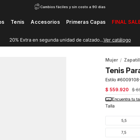
Cambios fáciles y sin costo a 90 días
os
Tenis
Accesorios
Primeras Capas
FINAL SAL
20% Extra en segunda unidad de calzado...
Ver catálogo
Mujer
Zapatil
Tenis Par
6009108
$
559
.
920
$
6
Encuentra tu ta
Talla
5,5
7,5