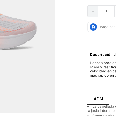
－
Descripción d
Hechas para en
ligera y reacti
velocidad en ca
más rápido en 
ADN
La capellada 
la jaula interna 
Construcción t