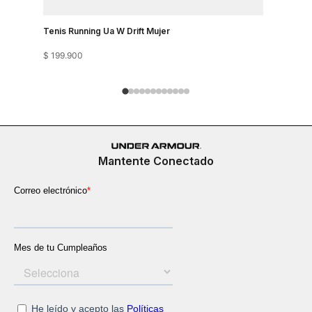
Tenis Running Ua W Drift Mujer
Tenis Runn
$
199
.
900
$
199
.
900
Mantente Conectado