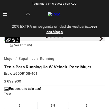
Paga hasta en 6 cuotas con ADDI
20% EXTRA en segunda unidad de vestuario...
ver
catálogo
Ver Fotos
(5)
Mujer
Zapatillas
Running
Tenis Para Running Ua W Velociti Pace Mujer
6009108-101
$
699
.
900
Encuentra tu talla aquí
Talla
5
5,5
6