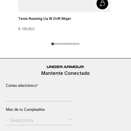
Tenis Running Ua W Drift Mujer
Tenis Runn
$
199
.
900
$
199
.
900
Mantente Conectado