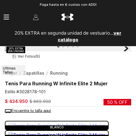
Paga hasta en 6 cuotas con ADDI
20% EXTRA en segunda unidad de vestuario...
ver
catálogo
Ver Fotos
(5)
Ultimas
Tallas
Mujer
Zapatillas
Running
Tenis Para Running W Infinite Elite 2 Mujer
3028178-101
$
434
.
950
$
869
.
900
50 %
OFF
Encuentra tu talla aquí
COLOR:
BLANCO
BLANCO