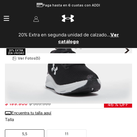
Paga hasta en 6 cuotas con ADDI
20% Extra en segunda unidad de calzado...
Ver
catálogo
Ver Fotos
(5)
Mujer
Zapatillas
Running
Tenis Ua W Charged Pursuit 4 Para Mujer
3028261-001
$
199
.
900
$
369
.
900
46 %
OFF
Encuentra tu talla aquí
Talla
5,5
11