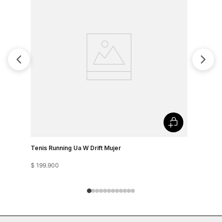
Tenis Running Ua W Drift Mujer
Tenis Runn
$
199
.
900
$
199
.
900