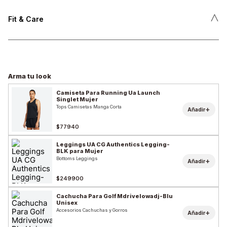
˄
Fit & Care
Arma tu look
Camiseta Para Running Ua Launch
Singlet Mujer
Tops Camisetas Manga Corta
+
Añadir
$77940
Leggings UA CG Authentics Legging-
BLK para Mujer
Bottoms Leggings
+
Añadir
$249900
Cachucha Para Golf Mdrivelowadj-Blu
Unisex
Accesorios Cachuchas y Gorros
+
Añadir