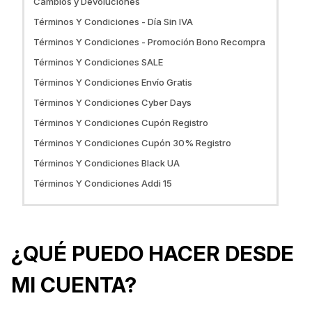
No Es Lo Que Esperaba?
Cambios y Devoluciones
¿Cómo Puedo Pagar?
Términos Y Condiciones - Día Sin IVA
¿Los Productos Son Los Mismos Que Los De Las
Términos Y Condiciones - Promoción Bono Recompra
Tiendas?
Términos Y Condiciones SALE
¿Qué Pasa Si Mi Producto Esta Fallado?
Términos Y Condiciones Envío Gratis
No Me Llegan Los Mails, ¿Qué Hago?
Términos Y Condiciones Cyber Days
Términos Y Condiciones Cupón Registro
Términos Y Condiciones Cupón 30% Registro
Términos Y Condiciones Black UA
Términos Y Condiciones Addi 15
¿QUÉ PUEDO HACER DESDE
MI CUENTA?