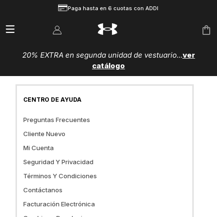
Paga hasta en 6 cuotas con ADDI
20% EXTRA en segunda unidad de vestuario...
ver
catálogo
CENTRO DE AYUDA
Preguntas Frecuentes
Cliente Nuevo
¿Cómo Comprar En underarmour.com.co?
Mi Cuenta
¿Cuáles Son Las Opciones De Despacho?
Beneficios De Under Armour
Seguridad Y Privacidad
¿Puede Mi Orden Llegar En Diferentes Paquetes?
Registrate
¿Qué Puedo Hacer Desde Mi Cuenta?
Términos Y Condiciones
¿Cómo Se Donde Está Mi Orden?
Olvidé Mi Clave
Compra Segura
Contáctanos
¿Cuánto Se Demora En Llegar Mi Compra? ¿En Qué
Política De Privacidad
Horario?
Facturación Electrónica
¿Qué Pasa Si La Talla Me Queda Mal O El Producto